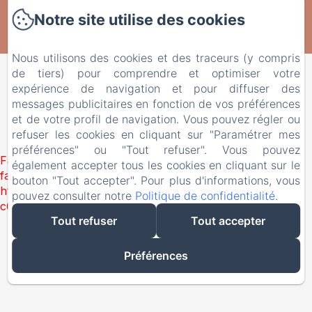
Le Domaine de Fontenelay
Notre site utilise des cookies
Créé par Amenitiz
Nous utilisons des cookies et des traceurs (y compris
de tiers) pour comprendre et optimiser votre
expérience de navigation et pour diffuser des
messages publicitaires en fonction de vos préférences
et de votre profil de navigation. Vous pouvez régler ou
refuser les cookies en cliquant sur "Paramétrer mes
préférences" ou "Tout refuser". Vous pouvez
Failed to load BookingEngine/index: Loading chunk 1322
également accepter tous les cookies en cliquant sur le
failed. (missing:
bouton "Tout accepter". Pour plus d'informations, vous
https://d1cmur5l0xva3h.cloudfront.net/packs/1322-
pouvez consulter notre
Politique de confidentialité
.
c6e932f9d3d27b65-1bf7c4dc6a241241.js)
Tout refuser
Tout accepter
Préférences