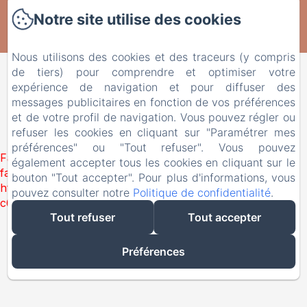
Le Domaine de Fontenelay
Notre site utilise des cookies
Créé par Amenitiz
Nous utilisons des cookies et des traceurs (y compris
de tiers) pour comprendre et optimiser votre
expérience de navigation et pour diffuser des
messages publicitaires en fonction de vos préférences
et de votre profil de navigation. Vous pouvez régler ou
refuser les cookies en cliquant sur "Paramétrer mes
préférences" ou "Tout refuser". Vous pouvez
Failed to load BookingEngine/index: Loading chunk 1322
également accepter tous les cookies en cliquant sur le
failed. (missing:
bouton "Tout accepter". Pour plus d'informations, vous
https://d1cmur5l0xva3h.cloudfront.net/packs/1322-
pouvez consulter notre
Politique de confidentialité
.
c6e932f9d3d27b65-1bf7c4dc6a241241.js)
Tout refuser
Tout accepter
Préférences