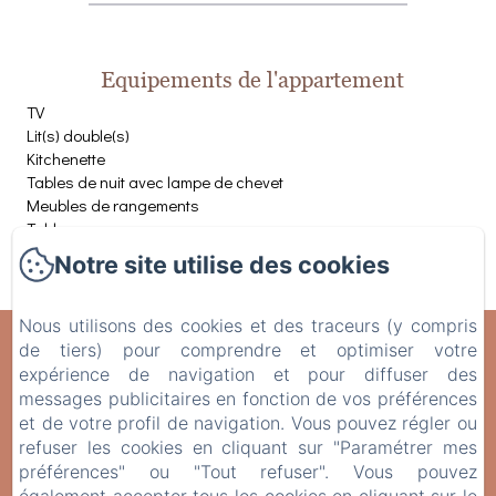
Equipements de l'appartement
TV
Lit(s) double(s)
Kitchenette
Tables de nuit avec lampe de chevet
Meubles de rangements
Table
Notre site utilise des cookies
Voir toutes les commodités
Nous utilisons des cookies et des traceurs (y compris
Domaine de Fontenelay
de tiers) pour comprendre et optimiser votre
expérience de navigation et pour diffuser des
Mentions légales
messages publicitaires en fonction de vos préférences
Domaine de Fontenelay, Gezier & Fontenelay, 70700, France
et de votre profil de navigation. Vous pouvez régler ou
cris.alix@orange.fr
refuser les cookies en cliquant sur "Paramétrer mes
+33 6 42 72 14 76
préférences" ou "Tout refuser". Vous pouvez
Le Domaine de Fontenelay