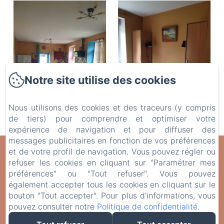
Notre site utilise des cookies
Nous utilisons des cookies et des traceurs (y compris
de tiers) pour comprendre et optimiser votre
expérience de navigation et pour diffuser des
messages publicitaires en fonction de vos préférences
et de votre profil de navigation. Vous pouvez régler ou
Domaine de Fontenelay
refuser les cookies en cliquant sur "Paramétrer mes
Mentions légales
préférences" ou "Tout refuser". Vous pouvez
Domaine de Fontenelay, Gezier & Fontenelay, 70700, France
également accepter tous les cookies en cliquant sur le
cris.alix@orange.fr
bouton "Tout accepter". Pour plus d'informations, vous
+33 6 42 72 14 76
pouvez consulter notre
Politique de confidentialité
.
Le Domaine de Fontenelay