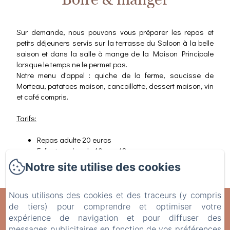
Sur demande, nous pouvons vous préparer les repas et
petits déjeuners servis sur la terrasse du Saloon à la belle
saison et dans la salle à mange de la Maison Principale
lorsque le temps ne le permet pas.
Notre menu d'appel : quiche de la ferme, saucisse de
Morteau, patatoes maison, cancoillotte, dessert maison, vin
et café compris.
Tarifs:
Repas adulte 20 euros
Enfants moins de 10 ans 12 euros
Petit déjeuner 5 euros
Notre site utilise des cookies
Nous utilisons des cookies et des traceurs (y compris
Domaine de Fontenelay
de tiers) pour comprendre et optimiser votre
expérience de navigation et pour diffuser des
Mentions légales
messages publicitaires en fonction de vos préférences