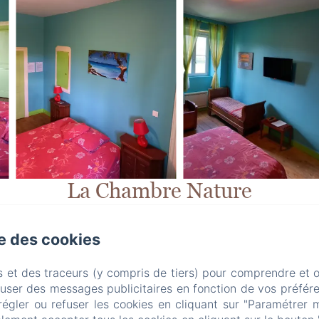
La Chambre Nature
u Domaine entièrement refaite en 2022 est réservée pour les habi
sitez pas à me contacter au 06 42 72 14 76
se des cookies
s et des traceurs (y compris de tiers) pour comprendre et 
fuser des messages publicitaires en fonction de vos préfére
Domaine de Fontenelay
régler ou refuser les cookies en cliquant sur "Paramétrer 
Mentions légales