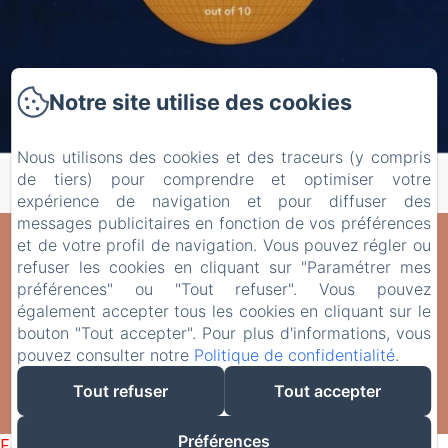
Notre site utilise des cookies
Nous utilisons des cookies et des traceurs (y compris
de tiers) pour comprendre et optimiser votre
expérience de navigation et pour diffuser des
messages publicitaires en fonction de vos préférences
et de votre profil de navigation. Vous pouvez régler ou
Domaine de Fontenelay
refuser les cookies en cliquant sur "Paramétrer mes
Mentions légales
préférences" ou "Tout refuser". Vous pouvez
Domaine de Fontenelay, Gezier & Fontenelay, 70700, France
également accepter tous les cookies en cliquant sur le
cris.alix@orange.fr
bouton "Tout accepter". Pour plus d'informations, vous
+33 6 42 72 14 76
pouvez consulter notre
Politique de confidentialité
.
Le Domaine de Fontenelay
Tout refuser
Tout accepter
Créé par Amenitiz
Préférences
Failed to load BookingEngine/index: Loading chunk 1322