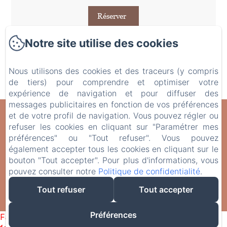
Réserver
Notre site utilise des cookies
Nous utilisons des cookies et des traceurs (y compris
de tiers) pour comprendre et optimiser votre
expérience de navigation et pour diffuser des
messages publicitaires en fonction de vos préférences
et de votre profil de navigation. Vous pouvez régler ou
Domaine de Fontenelay
refuser les cookies en cliquant sur "Paramétrer mes
Mentions légales
préférences" ou "Tout refuser". Vous pouvez
Domaine de Fontenelay, Gezier & Fontenelay, 70700, France
également accepter tous les cookies en cliquant sur le
cris.alix@orange.fr
bouton "Tout accepter". Pour plus d'informations, vous
+33 6 42 72 14 76
pouvez consulter notre
Politique de confidentialité
.
Le Domaine de Fontenelay
Tout refuser
Tout accepter
Créé par Amenitiz
Préférences
Failed to load BookingEngine/index: Loading chunk 1322